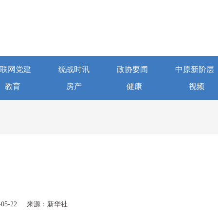
联网党建
统战时讯
政协要闻
中原新阶层
教育
房产
健康
视频
5-22
来源：新华社