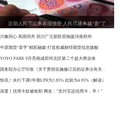
近期人民币汇率表现强势 人民币越来越“香”了
川豫同心 风雨同舟 四川广元新阶层驰援河南郑州
中原期货“牵手”精彩融媒 打造权威财经期货信息旗舰
YOYO PARK 9月亮相成郑州北区第二个超大商业体
国务院办公厅印发《关于贯彻实施修订后的证券法有关...
快讯！央行下调1年期LPR为3.85% 此前为4.05%（解读）
深度丨信用卡奴被收割 网友：“支付宝还信用卡，卒！”