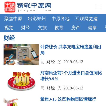
聚焦中原
出彩郑州
中原各地
互联网党建
视觉
财经
文旅
教育
房产
健康
财经
计费涨价 共享充电宝难逃盈利困
局
财经
2019-03-13
河南民企前2个月进出口总值同比
增长9.9%
财经
2019-03-13
聚焦3·15 这些购物雷区请绕行