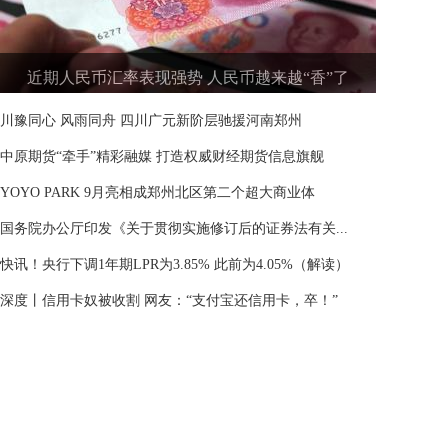
近期人民币汇率表现强势 人民币越来越“香”了
川豫同心 风雨同舟 四川广元新阶层驰援河南郑州
中原期货“牵手”精彩融媒 打造权威财经期货信息旗舰
YOYO PARK 9月亮相成郑州北区第二个超大商业体
国务院办公厅印发《关于贯彻实施修订后的证券法有关...
快讯！央行下调1年期LPR为3.85% 此前为4.05%（解读）
深度丨信用卡奴被收割 网友：“支付宝还信用卡，卒！”