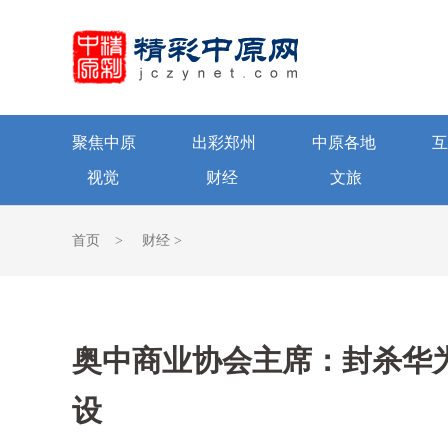
聚焦中原
出彩郑州
中原各地
互
视觉
财经
文旅
首页
>
财经
>
奥中商业协会主席：封杀华
设